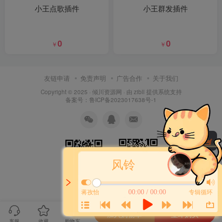
小王点歌插件
小王群发插件
0
0
￥
￥
友链申请
免责声明
广告合作
关于我们
Copyright © 2025 ·
倾川资源网
· 由 zibll 提供系统支持
备案号：鲁ICP备2023017638号-1
风铃
扫码加QQ群
扫码加微信
00:00 / 00:00
蒋孜怡
专辑循环
加入购物车
立即购买
客服
收藏
购物车