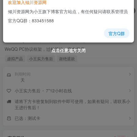
欢迎加入倾川资源网
1
/
7
倾川资源网为小王旗下博客官方站点，有任何疑问请联系管理员
官方QQ群：833451588
1
￥
已售63
官方Q群
WeQQ | PC协议框架（过检算法）
WeQQ PC协议框架，过检算法、官方登录
点击任意地方关闭
点击任意地方关闭
点击任意地方关闭
点击任意地方关闭
点击任意地方关闭
点击任意地方关闭
点击任意地方关闭
虚拟产品
小王实力售后
谢绝退款
到期时间
天
小王实力售后
7*12小时在线
请将下方卡密复制到软件中即可使用，如果有疑问，请联系小
王进行售后！
已选：测试卡