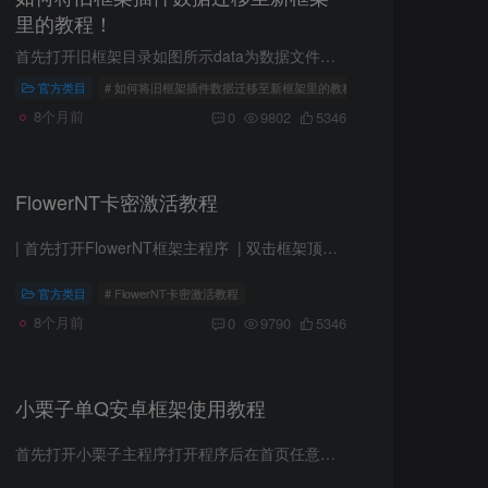
里的教程！
首先打开旧框架目录如图所示data为数据文件夹！打开此文件夹将plugin文件的数据复制到新框架的data的文件夹的plugin中即可同理导入框架插件步骤大差不差教学为：将根目录中的plugin文件夹中（插...
官方类目
# 如何将旧框架插件数据迁移至新框架里的教程
8个月前
0
9802
5346
FlowerNT卡密激活教程
| 首先打开FlowerNT框架主程序 | 双击框架顶部的到期时间| 输入卡密续费即可© 版权声明文章版权归作者所有，未经允许请勿转载。
官方类目
# FlowerNT卡密激活教程
8个月前
0
9790
5346
小栗子单Q安卓框架使用教程
首先打开小栗子主程序打开程序后在首页任意地方鼠标右键-点击卡密授权（如下图）输入完成机器人账号 输入您所购买的卡密 确认即可正常登录框架登录框架即可导入插件进行使用 学会的别忘来下一...