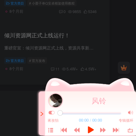
官方类目
# 小栗子单Q安卓框架使用教程
8个月前
0
9855
5346
倾川资源网正式上线运行！
重磅官宣：倾川资源网正式上线，资源共享新时代已来！​亲爱的论坛 / 博客朋友们，历经数月的精心筹备与打磨，倾川资源网今日正式上线运行啦！这是一个集资源分享、高效检索、互动交流于一体的...
官方类目
# 官方发布
8个月前
11
5.4W+
4.5W+
风铃
00:00 / 00:00
蒋孜怡
专辑循环
扫码加QQ群
扫码加微信