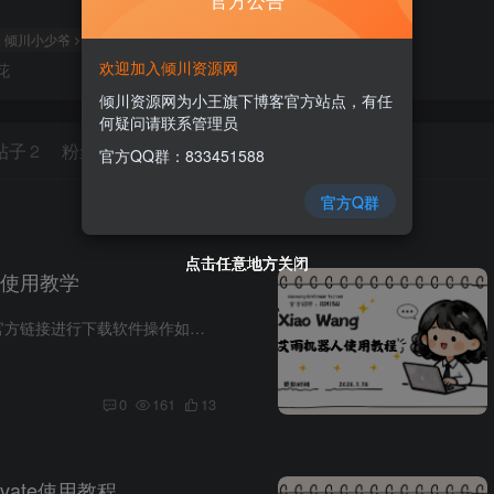
倾川小少爷
山东
管理员
超级版主
欢迎加入倾川资源网
花
倾川资源网为小王旗下博客官方站点，有任
何疑问请联系管理员
帖子
2
粉丝
104
官方QQ群：833451588
官方Q群
点击任意地方关闭
点击任意地方关闭
点击任意地方关闭
点击任意地方关闭
使用教学
首先进入我们的官方链接进行下载软件操作如上述图片所示依次点击蕤蕤友联、蕤蕤框架下载地址、小王官机框架。接下来我们需要将小王的官机框架打开如果出现下面这个图的情况下，需要去官方开放平...
0
161
13
rivate使用教程