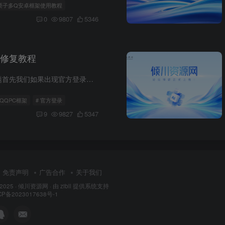
小栗子多Q安卓框架使用教程
0
9807
5346
修复教程
官方登录失效问题首先我们如果出现官方登录失效的首要问题如图所示：出现如上述情况，不必担心，下面的步骤将会带你进行修复修复步骤指定版本QQ下载链接
eQQPC框架
# 官方登录
9
9827
5347
免责声明
广告合作
关于我们
 2025 ·
倾川资源网
· 由 zibll 提供系统支持
备2023017638号-1