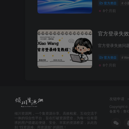
官方类目
# 
8个月前
官方登录失效
官方类目
# W
8个月前
友链申请
Copyright ©
备案号：鲁ICP
倾川资源网，一个集资源分享、高效检索、互动交流于
一体的综合性平台，旨在打破资源壁垒，为每一位有需
求的用户搭建起便捷、安全、丰富的资源桥梁，从此告
别 “找资源难、用资源烦” 的困扰！