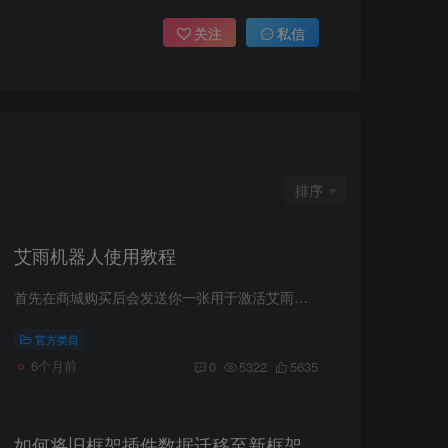
关注
私信
排序
艾雨机器人使用教程
首先在商城购买后会发送你一张用于激活艾雨群管插件的卡密购买后去小王友联下载艾雨群管插件插件导入机器人框架后打开设置进行授权先打开设置点击开通授权 用网站购买的卡密 卡密授权然后点击返...
官方类目
6个月前
0
5322
5635
如何将旧框架插件数据迁移至新框架