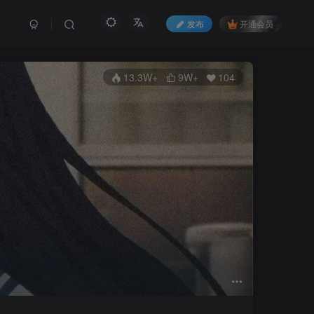
发布
开通会员
13.3W+
9W+
104