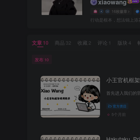
xiaowang
16枚徽章
行动是根本，想法锦上添
文章
10
商品
32
收藏
2
评论
1
版块
4
发布
10
小王官机框架
官方类目
5个月前
Hakutaku_P