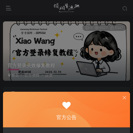
9
9827
5347
官方登录失效修复教程
首页
官方类目
正文
xiaowang
关注
私信
8个月前更新
官方登录失效问题
官方公告
首先我们如果出现官方登录失效的首要问题如图所示：