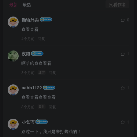
只看作者
最新
最热
颜语外卖
0
查看查看
4个月前
回复
夜狼
1
啊哈哈查查看看
8个月前
回复
辽宁
aabb1122
1
查看查看查看查看
8个月前
回复
四川
小乞丐
1
路过一下，我只是来打酱油的！