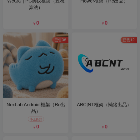
WeQQ | PC协议框架（过检
Flower框架（Re出品）
算法）
0
0
￥
￥
已售38
已售12
NexLab Android 框架（Re出
ABC|NT框架（懒猪出品）
品）
小王折扣
0
0
￥
￥