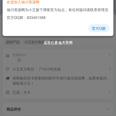
欢迎加入倾川资源网
倾川资源网为小王旗下博客官方站点，有任何疑问请联系管理员
官方QQ群：833451588
30
￥
官方Q群
小八等级加速
虚拟产品
小王实力售后
谢绝退款
点击任意地方关闭
点击任意地方关闭
点击任意地方关闭
点击任意地方关闭
点击任意地方关闭
点击任意地方关闭
点击任意地方关闭
到期时间
天
小王实力售后
7*12小时在线
请将购买后卡密复制到软件中进行激活或续费，如果有疑问，
请联系小王！
已选：月卡
商品评价