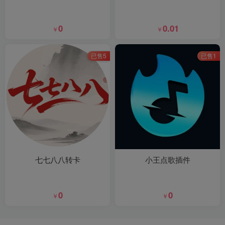
0
0.01
￥
￥
已售5
已售1
七七八八转卡
小王点歌插件
0
0
￥
￥