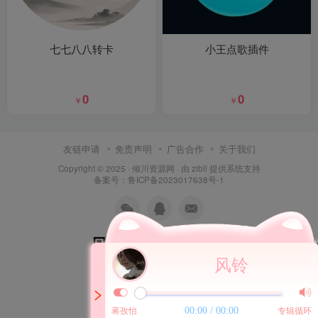
七七八八转卡
小王点歌插件
0
0
￥
￥
友链申请
免责声明
广告合作
关于我们
Copyright © 2025 ·
倾川资源网
· 由 zibll 提供系统支持
备案号：鲁ICP备2023017638号-1
风铃
扫码加QQ群
扫码加微信
00:00 / 00:00
蒋孜怡
专辑循环