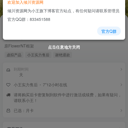
欢迎加入倾川资源网
1
/
4
倾川资源网为小王旗下博客官方站点，有任何疑问请联系管理员
官方QQ群：833451588
8
￥
官方Q群
TNT框架
原FlowerNT框架
点击任意地方关闭
点击任意地方关闭
点击任意地方关闭
点击任意地方关闭
点击任意地方关闭
点击任意地方关闭
点击任意地方关闭
虚拟产品
小王实力售后
谢绝退款
到期时间
天
小王实力售后
7*12小时在线
请将购买后卡密复制到软件中进行激活或续费，如果有疑问，
请联系小王！
已选：月卡