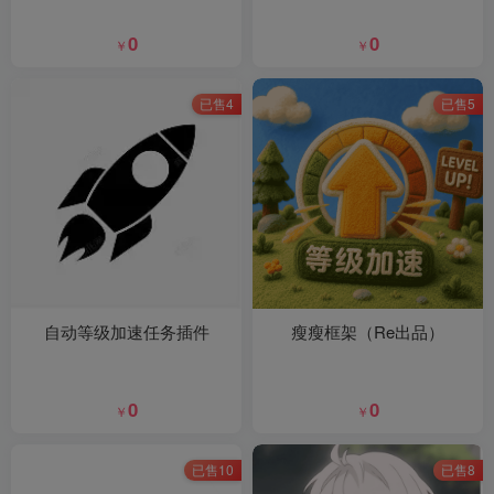
0
0
￥
￥
已售4
已售5
自动等级加速任务插件
瘦瘦框架（Re出品）
0
0
￥
￥
已售10
已售8